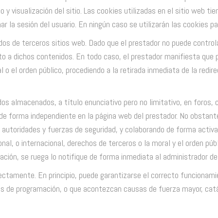
y visualización del sitio. Las cookies utilizadas en el sitio web ti
r la sesión del usuario. En ningún caso se utilizarán las cookies p
nidos de terceros sitios web. Dado que el prestador no puede contro
o a dichos contenidos. En todo caso, el prestador manifiesta que p
ral o el orden público, procediendo a la retirada inmediata de la redi
os almacenados, a título enunciativo pero no limitativo, en foros,
de forma independiente en la página web del prestador. No obstante
, autoridades y fuerzas de seguridad, y colaborando de forma activa
nal, o internacional, derechos de terceros o la moral y el orden públ
ción, se ruega lo notifique de forma inmediata al administrador del
ectamente. En principio, puede garantizarse el correcto funcionamie
ores de programación, o que acontezcan causas de fuerza mayor, ca