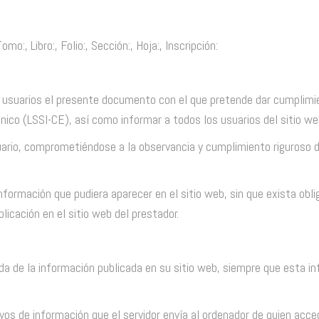
mo:, Libro:, Folio:, Sección:, Hoja:, Inscripción:
los usuarios el presente documento con el que pretende dar cumplimi
ónico (LSSI-CE), así como informar a todos los usuarios del sitio we
rio, comprometiéndose a la observancia y cumplimiento riguroso de
información que pudiera aparecer en el sitio web, sin que exista obl
icación en el sitio web del prestador.
ada de la información publicada en su sitio web, siempre que esta i
ivos de información que el servidor envía al ordenador de quien acc