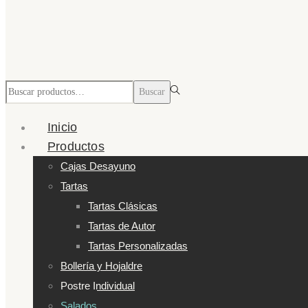
Búsqueda
Buscar
para:>
Inicio
Productos
Cajas Desayuno
Tartas
Tartas Clásicas
Tartas de Autor
Tartas Personalizadas
Bollería y Hojaldre
Postre Individual
Salados