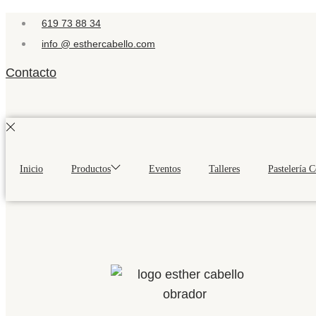
619 73 88 34
info @ esthercabello.com
Contacto
Inicio
Productos
Eventos
Talleres
Pastelería 