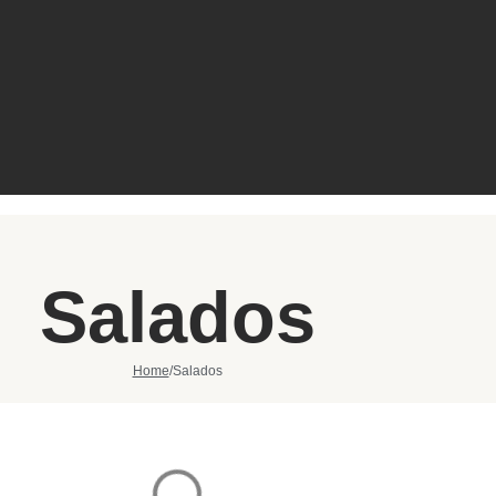
Salados
Home
/
Salados