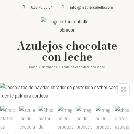
619 73 88 34
info @ esthercabello.com
Azulejos chocolate
con leche
Home
/
Bombones
/
Azulejos chocolate con leche