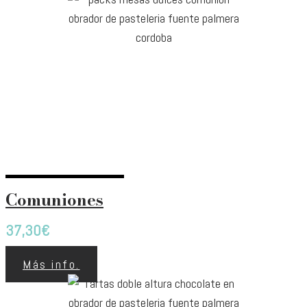
Comuniones
37,30
€
Más info.