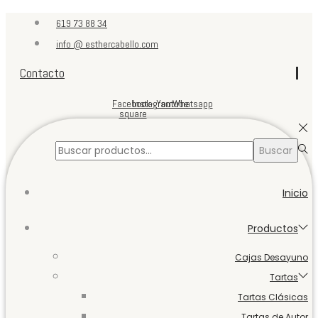
619 73 88 34
info @ esthercabello.com
Contacto
Facebook-
Instagram
Youtube
Whatsapp
square
Búsqueda
Buscar
para:>
Inicio
Productos
Cajas Desayuno
Tartas
Tartas Clásicas
Tartas de Autor