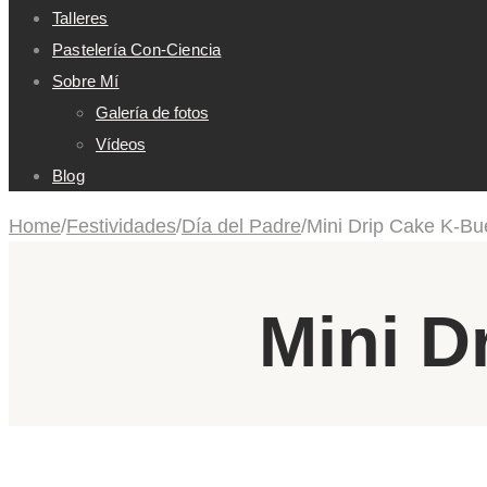
Talleres
Pastelería Con-Ciencia
Sobre Mí
Galería de fotos
Vídeos
Blog
Home
/
Festividades
/
Día del Padre
/
Mini Drip Cake K-B
Mini D