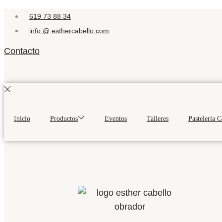
619 73 88 34
info @ esthercabello.com
Contacto
Inicio
Productos
Eventos
Talleres
Pastelería 