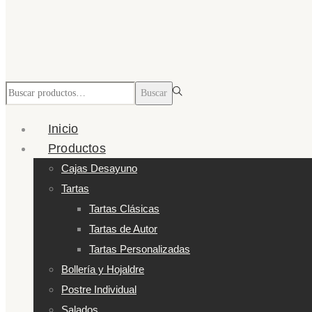
Búsqueda
Buscar
para:>
Inicio
Productos
Cajas Desayuno
Tartas
Tartas Clásicas
Tartas de Autor
Tartas Personalizadas
Bollería y Hojaldre
Postre Individual
Salados