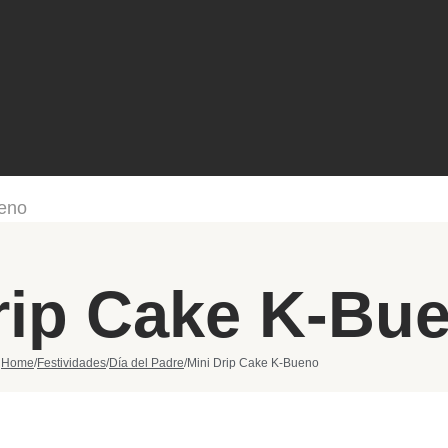
ueno
rip Cake K-Bu
Home
/
Festividades
/
Día del Padre
/
Mini Drip Cake K-Bueno