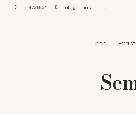
619 73 88 34
info @ esthercabello.com
Inicio
Product
Sem