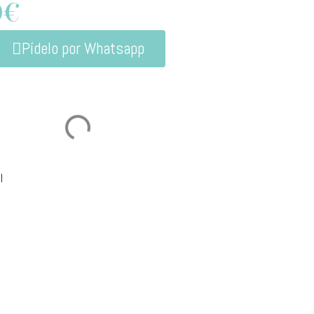
0
€
Pídelo por Whatsapp
l