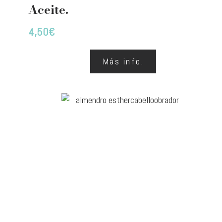
Aceite.
4,50
€
Más info.