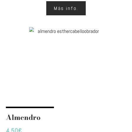
Más info.
Almendro
4,50
€