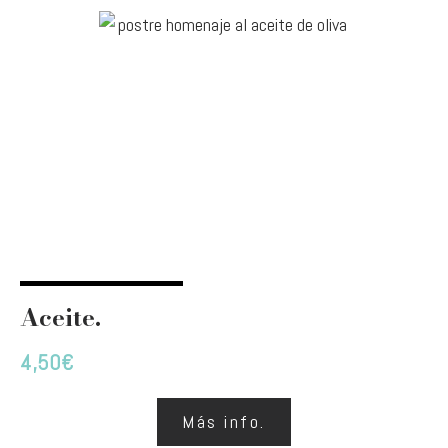
Aceite.
4,50
€
Más info.