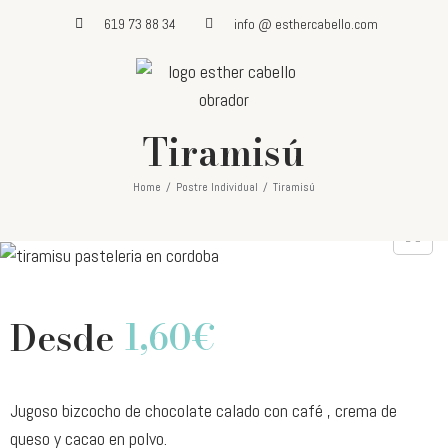
619 73 88 34
info @ esthercabello.com
Tiramisú
Home
/
Postre Individual
/
Tiramisú
Desde
1,60
€
Jugoso bizcocho de chocolate calado con café , crema de
queso y cacao en polvo.