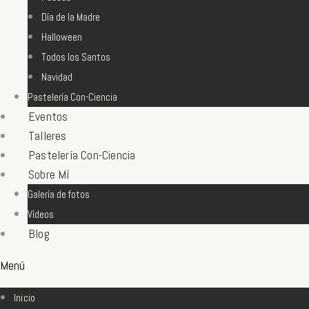
Día de la Madre
Halloween
Todos los Santos
Navidad
Pastelería Con-Ciencia
Eventos
Talleres
Pastelería Con-Ciencia
Sobre Mí
Galería de fotos
Vídeos
Blog
Menú
Inicio