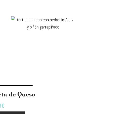
rta de Queso
0
€