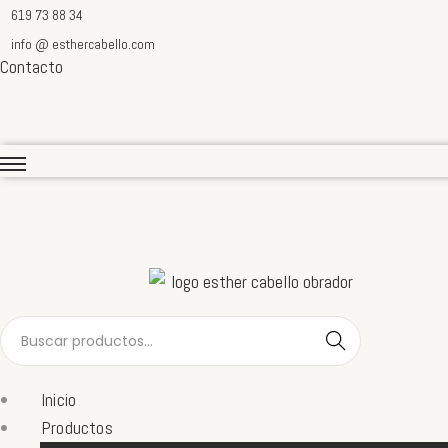
619 73 88 34
info @ esthercabello.com
Contacto
B
Buscar
ú
s
Inicio
q
Productos
u