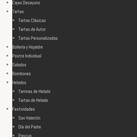
Cajas Desayuno
e
Tartas
d
Tartas Clásicas
a
Tartas de Autor
p
Tartas Personalizadas
a
Bollería y Hojaldre
r
Postre Individual
a
Salados
:
Bombones
>
Helados
Tarrinas de Helado
Tartas de Helado
Festividades
San Valentín
Día del Padre
Pascua