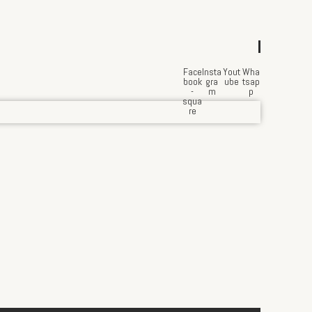
Face
Insta
Yout
Wha
book
gra
ube
tsap
-
m
p
squa
re