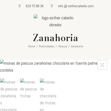
619 73 88 34
info @ esthercabello.com
Zanahoria
Home
/
Festividades
/
Pascua
/
Zanahoria