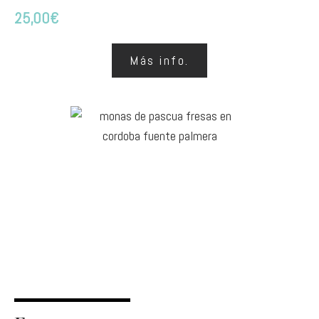
25,00
€
Más info.